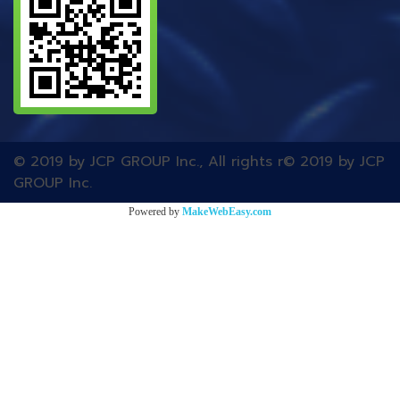
© 2019 by JCP GROUP Inc., All rights r© 2019 by JCP
GROUP Inc.
Powered by
MakeWebEasy.com