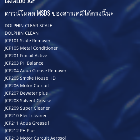
CATALOG JCP
ดาวน์โหลด MSDS ของสารเคมีได้ตรงนี้นะ
DOLPHIN CLEAR SCALE
DOLPHIN CLEAN
JCP101 Scale Remover
JCP105 Metal Conditioner
JCP201 Fincoil Active
JCP203 PH Balance
JCP204 Aqua Grease Remover
JCP205 Smoke House HD
JCP206 Motor Curcuit
JCP207 Dewater plus
JCP208 Solvent Grease
JCP209 Super Cleaner
JCP210 Elect cleaner
JCP211 Aqua Grease ll
JCP212 PH Plus
JCP213 Motor Curcuit Aerosol