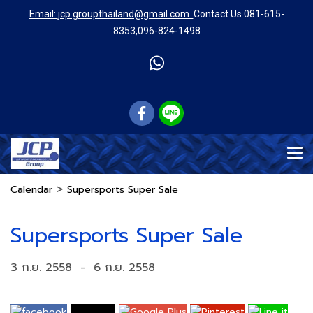
Email:
jcp.groupthailand@gmail.com
Contact Us
081-615-
8353
,
096-824-1498
>
Calendar
Supersports Super Sale
Supersports Super Sale
3 ก.ย. 2558
-
6 ก.ย. 2558