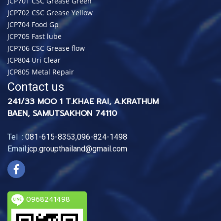
JCP701 CSC Grease Green
JCP702 CSC Grease Yellow
JCP704 Food Gp
JCP705 Fast lube
JCP706 CSC Grease flow
JCP804 Uri Clear
JCP805 Metal Repair
Contact us
241/33 MOO 1 T.KHAE RAI, A.KRATHUM
BAEN, SAMUTSAKHON 74110
Tel :
081-615-8353
,
096-824-1498
Email:
jcp.groupthailand@gmail.com
0968241498