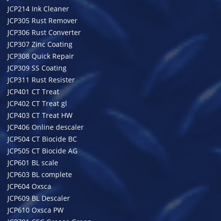
JCP214 Ink Cleaner
JCP305 Rust Remover
JCP306 Rust Converter
JCP307 Zinc Coating
JCP308 Quick Repair
JCP309 SS Coating
JCP311 Rust Resister
JCP401 CT Treat
JCP402 CT Treat gl
JCP403 CT Treat HW
JCP406 Online descaler
JCP504 CT Biocide BC
JCP505 CT Biocide AG
JCP601 BL scale
JCP603 BL complete
JCP604 Oxsca
JCP609 BL Descaler
JCP610 Oxsca PW